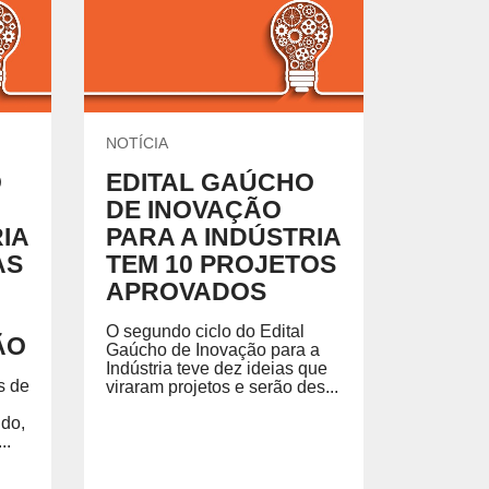
ARCERIAS COM PODER PÚBLICO
NOTÍCIA
O
EDITAL GAÚCHO
DE INOVAÇÃO
DOCENTE
IA
PARA A INDÚSTRIA
AS
TEM 10 PROJETOS
APROVADOS
O segundo ciclo do Edital
ÃO
Gaúcho de Inovação para a
Indústria teve dez ideias que
s de
viraram projetos e serão des...
ldo,
..