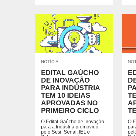
NOTÍCIA
NOT
EDITAL GAÚCHO
E
DE INOVAÇÃO
D
PARA INDÚSTRIA
P
TEM 10 IDEIAS
TE
APROVADAS NO
A
PRIMEIRO CICLO
T
O Edital Gaúcho de Inovação
O E
para a Indústria promovido
par
pelo Sesi, Senai, IEL e
pel