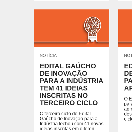
NOTÍCIA
NOT
EDITAL GAÚCHO
E
DE INOVAÇÃO
D
PARA A INDÚSTRIA
P
TEM 41 IDEIAS
AP
INSCRITAS NO
O E
TERCEIRO CICLO
par
apr
O terceiro ciclo do Edital
des
Gaúcho de Inovação para a
cicl
Indústria fechou com 41 novas
ideias inscritas em diferen...