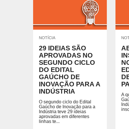
UNIDADES DO SENAI
Encontre nossas unidades.
CURSOS DE GRADUAÇÃO E PÓS 
Formação de nível superior em cursos de áreas esp
o exercício profissional.
NOTÍCIA
NOT
29 IDEIAS SÃO
A
APROVADAS NO
I
ESCOLAS DO SENAI
FACULDADE
SEGUNDO CICLO
N
DO EDITAL
E
GAÚCHO DE
D
INOVAÇÃO PARA A
P
INDÚSTRIA
A q
Gaú
O segundo ciclo do Edital
Ind
Gaúcho de Inovação para a
ins
Indústria teve 29 ideias
aprovadas em diferentes
linhas te...