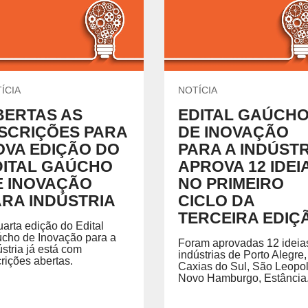
Química e Meio Ambiente
P
GRADUAÇÃO
REGIMENTO
ecíficas habilitando você para
Acesse o regimento do SENAI/RS.
ÍCIA
NOTÍCIA
BERTAS AS
EDITAL GAÚCH
NSCRIÇÕES PARA
DE INOVAÇÃO
 SENAI
PORTAL DO ALUNO
PORTAL DO 
OVA EDIÇÃO DO
PARA A INDÚSTR
Portal do Aluno
Portal do Docente
DITAL GAÚCHO
APROVA 12 IDEI
E INOVAÇÃO
NO PRIMEIRO
ARA INDÚSTRIA
CICLO DA
TERCEIRA EDIÇ
uarta edição do Edital
cho de Inovação para a
Foram aprovadas 12 ideia
ústria já está com
indústrias de Porto Alegre,
crições abertas.
Caxias do Sul, São Leopo
Novo Hamburgo, Estância.