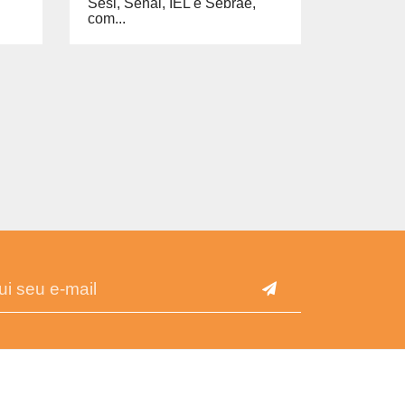
Sesi, Senai, IEL e Sebrae,
com...