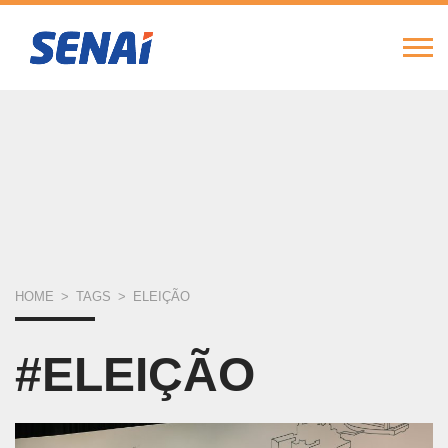
FIERGS
SESI
SENAI
IEL
Alte
Nav
Pular
para
o
conteúdo
principal
VOCÊ
HOME
>
TAGS
>
ELEIÇÃO
ESTÁ
#ELEIÇÃO
AQUI