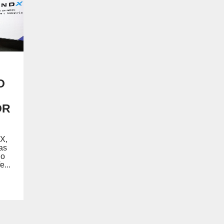
ARCERIAS COM PODER PÚBLICO
O
DOCENTE
OR
X,
as
do
...