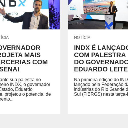
Química e Meio Ambiente
P
GRADUAÇÃO
REGIMENTO
ecíficas habilitando você para
Acesse o regimento do SENAI/RS.
ÍCIA
NOTÍCIA
OVERNADOR
INDX É LANÇAD
ROJETA MAIS
COM PALESTRA
 SENAI
PORTAL DO ALUNO
PORTAL DO 
ARCERIAS COM
DO GOVERNAD
Portal do Aluno
Portal do Docente
SENAI
EDUARDO LEITE
ante sua palestra no
Na primeira edição do IND
meiro INDX, o governador
lançado pela Federação d
Estado, Eduardo
Indústrias do Rio Grande 
te, projetou o potencial de
Sul (FIERGS) nesta terça-fe
ento...