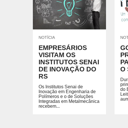
UNIDADES DO SENAI
Encontre nossas unidades.
CURSOS DE GRADUAÇÃO E PÓS 
Formação de nível superior em cursos de áreas esp
o exercício profissional.
NOTÍCIA
NOT
EMPRESÁRIOS
G
VISITAM OS
P
ESCOLAS DO SENAI
FACULDADE
INSTITUTOS SENAI
P
DE INOVAÇÃO DO
O 
RS
Dur
pri
Os Institutos Senai de
do 
Inovação em Engenharia de
Lei
Polímeros e o de Soluções
aum
Integradas em Metalmecânica
recebem...