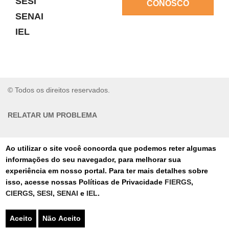
SESI
CONOSCO
SENAI
IEL
© Todos os direitos reservados.
RELATAR UM PROBLEMA
AUTO-ATENDIMENTO
Ao utilizar o site você concorda que podemos reter algumas
informações do seu navegador, para melhorar sua
PORTAL DE COMPRAS
experiência em nosso portal. Para ter mais detalhes sobre
isso, acesse nossas Políticas de Privacidade
FIERGS
,
TERMOS DE USO
CIERGS
,
SESI
,
SENAI
e
IEL
.
AUTORIZAÇÕES
Aceito
Não Aceito