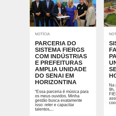
UNIDADES DO SENAI
Encontre nossas unidades.
CURSOS DE GRADUAÇÃO E PÓS 
Formação de nível superior em cursos de áreas esp
o exercício profissional.
NOTÍCIA
NOT
PARCERIA DO
S
SISTEMA FIERGS
F
ESCOLAS DO SENAI
FACULDADE
COM INDÚSTRIAS
P
E PREFEITURAS
U
AMPLIA UNIDADE
S
DO SENAI EM
H
HORIZONTINA
Na 
9h,
“Essa parceria é música para
FIE
os meus ouvidos. Minha
ass
gestão busca exatamente
coo
isso: reter e capacitar
talentos,...