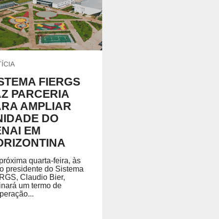
Química e Meio Ambiente
P
GRADUAÇÃO
REGIMENTO
ecíficas habilitando você para
Acesse o regimento do SENAI/RS.
ÍCIA
ISTEMA FIERGS
AZ PARCERIA
 SENAI
PORTAL DO ALUNO
PORTAL DO 
ARA AMPLIAR
Portal do Aluno
Portal do Docente
NIDADE DO
ENAI EM
ORIZONTINA
próxima quarta-feira, às
 o presidente do Sistema
RGS, Claudio Bier,
inará um termo de
peração...