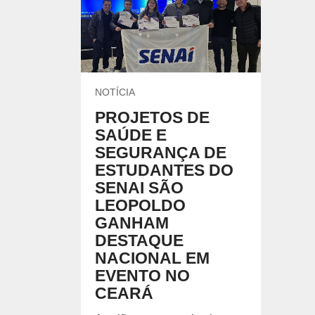
UNIDADES DO SENAI
Encontre nossas unidades.
CURSOS DE GRADUAÇÃO E PÓS 
Formação de nível superior em cursos de áreas esp
o exercício profissional.
NOTÍCIA
PROJETOS DE
SAÚDE E
ESCOLAS DO SENAI
FACULDADE
SEGURANÇA DE
ESTUDANTES DO
SENAI SÃO
LEOPOLDO
GANHAM
DESTAQUE
NACIONAL EM
EVENTO NO
CEARÁ