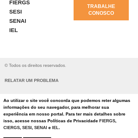
FIERGS
TRABALHE
SESI
CONOSCO
SENAI
IEL
© Todos os direitos reservados.
RELATAR UM PROBLEMA
AUTO-ATENDIMENTO
Ao utilizar o site você concorda que podemos reter algumas
informações do seu navegador, para melhorar sua
PORTAL DE COMPRAS
experiência em nosso portal. Para ter mais detalhes sobre
isso, acesse nossas Políticas de Privacidade
FIERGS
,
TERMOS DE USO
CIERGS
,
SESI
,
SENAI
e
IEL
.