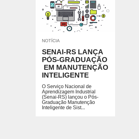
UNIDADES DO SENAI
Encontre nossas unidades.
CURSOS DE GRADUAÇÃO E PÓS 
Formação de nível superior em cursos de áreas esp
o exercício profissional.
NOTÍCIA
SENAI-RS LANÇA
PÓS-GRADUAÇÃO
ESCOLAS DO SENAI
FACULDADE
EM MANUTENÇÃO
INTELIGENTE
O Serviço Nacional de
Aprendizagem Industrial
(Senai-RS) lançou o Pós-
Graduação Manutenção
Inteligente de Sist...