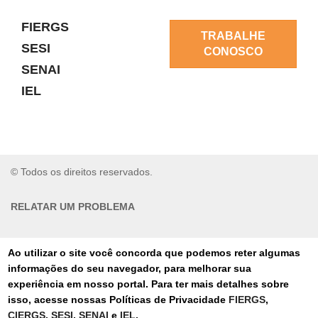
FIERGS
TRABALHE
SESI
CONOSCO
SENAI
IEL
© Todos os direitos reservados.
RELATAR UM PROBLEMA
AUTO-ATENDIMENTO
Ao utilizar o site você concorda que podemos reter algumas
informações do seu navegador, para melhorar sua
PORTAL DE COMPRAS
experiência em nosso portal. Para ter mais detalhes sobre
isso, acesse nossas Políticas de Privacidade
FIERGS
,
TERMOS DE USO
CIERGS
,
SESI
,
SENAI
e
IEL
.