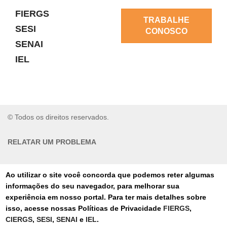
FIERGS
TRABALHE
SESI
CONOSCO
SENAI
IEL
© Todos os direitos reservados.
RELATAR UM PROBLEMA
AUTO-ATENDIMENTO
Ao utilizar o site você concorda que podemos reter algumas
informações do seu navegador, para melhorar sua
PORTAL DE COMPRAS
experiência em nosso portal. Para ter mais detalhes sobre
isso, acesse nossas Políticas de Privacidade
FIERGS
,
TERMOS DE USO
CIERGS
,
SESI
,
SENAI
e
IEL
.