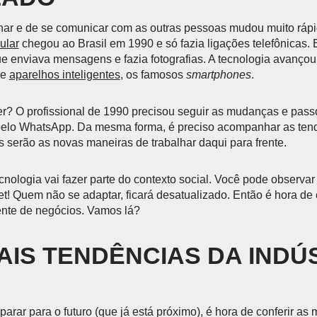
har e de se comunicar com as outras pessoas mudou muito rápi
ular
chegou ao Brasil em 1990 e só fazia ligações telefônicas. E
ue enviava mensagens e fazia fotografias. A tecnologia avançou
de
aparelhos inteligentes
, os famosos
smartphones
.
er? O profissional de 1990 precisou seguir as mudanças e pass
pelo WhatsApp. Da mesma forma, é preciso acompanhar as ten
is serão as novas maneiras de trabalhar daqui para frente.
nologia vai fazer parte do contexto social. Você pode observar 
et! Quem não se adaptar, ficará desatualizado. Então é hora de
ente de negócios. Vamos lá?
AIS TENDÊNCIAS DA INDÚ
parar para o futuro (que já está próximo), é hora de conferir a