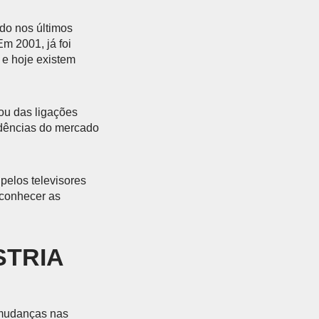
do nos últimos
m 2001, já foi
 e hoje existem
ou das ligações
dências do mercado
pelos televisores
 conhecer as
STRIA
s mudanças nas