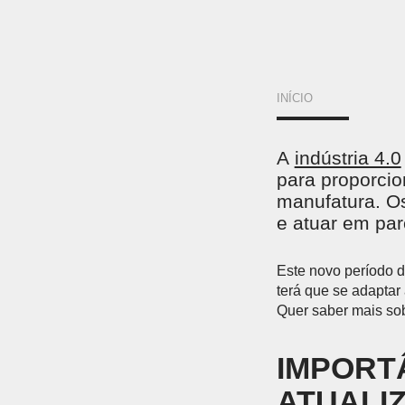
VOCÊ
INÍCIO
ESTÁ
A
indústria 4.0
AQUI
para proporci
manufatura. Os
e atuar em pa
Este novo período da
terá que se adaptar
Quer saber mais sob
IMPORT
ATUALI