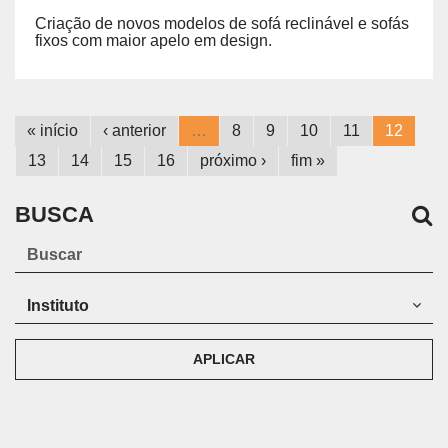
Criação de novos modelos de sofá reclinável e sofás
fixos com maior apelo em design.
« início
‹ anterior
…
8
9
10
11
12
13
14
15
16
próximo ›
fim »
BUSCA
APLICAR