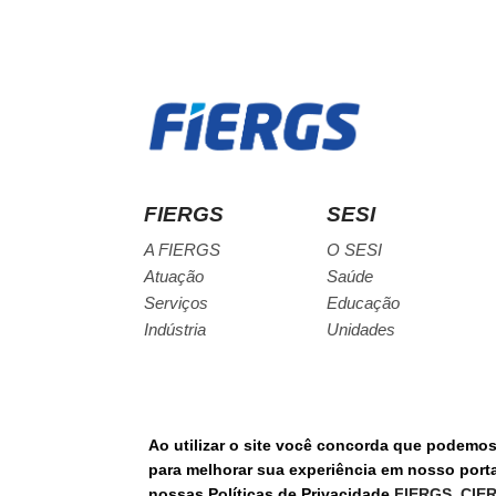
FIERGS
SESI
A FIERGS
O SESI
Atuação
Saúde
Serviços
Educação
Indústria
Unidades
Ao utilizar o site você concorda que podemo
© Todos os direitos reservados.
para melhorar sua experiência em nosso portal
nossas Políticas de Privacidade
FIERGS
,
CIE