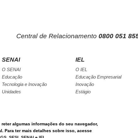
Central de Relacionamento
0800 051 85
SENAI
IEL
O SENAI
O IEL
Educação
Educação Empresarial
Tecnologia e Inovação
Inovação
Unidades
Estágio
s reter algumas informações do seu navegador,
RE
. Para ter mais detalhes sobre isso, acesse
PORTAL DE COM
RGS
,
SESI
,
SENAI
e
IEL
.