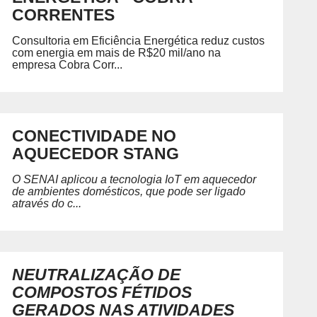
Petróleo, Gás e Energia
D
CORRENTES
P
Química e Meio Ambiente
GRADUAÇÃO
REGIMENTO
Consultoria em Eficiência Energética reduz custos
ecíficas habilitando você para
com energia em mais de R$20 mil/ano na
Acesse o regimento do SENAI/RS.
empresa Cobra Corr...
CONECTIVIDADE NO
 SENAI
PORTAL DO ALUNO
PORTAL DO 
AQUECEDOR STANG
Portal do Aluno
Portal do Docente
O SENAI aplicou a tecnologia IoT em aquecedor
de ambientes domésticos, que pode ser ligado
através do c...
NEUTRALIZAÇÃO DE
COMPOSTOS FÉTIDOS
GERADOS NAS ATIVIDADES