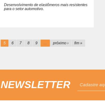
Desenvolvimento de elastômeros mais resistentes
para o setor automotivo.
5
6
7
8
9
…
próximo ›
fim »
 NEWSLETTER