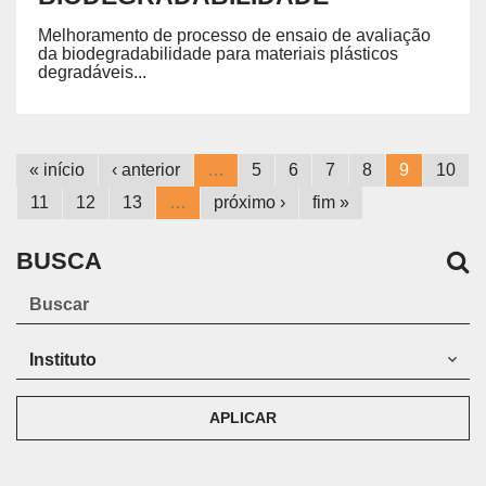
Melhoramento de processo de ensaio de avaliação
da biodegradabilidade para materiais plásticos
degradáveis...
« início
‹ anterior
…
5
6
7
8
9
10
11
12
13
…
próximo ›
fim »
BUSCA
APLICAR