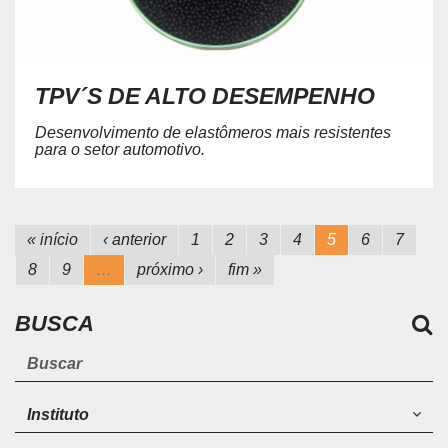
TPV´S DE ALTO DESEMPENHO
Desenvolvimento de elastômeros mais resistentes
para o setor automotivo.
« início
‹ anterior
1
2
3
4
5
6
7
8
9
…
próximo ›
fim »
BUSCA