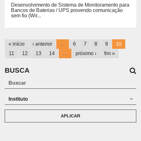
Desenvolvimento de Sistema de Monitoramento para
Bancos de Baterias / UPS provendo comunicação
sem fio (Wir...
« início
‹ anterior
…
6
7
8
9
10
11
12
13
14
…
próximo ›
fim »
BUSCA
APLICAR