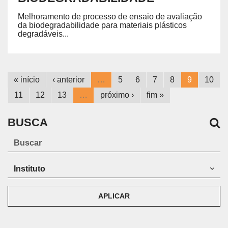
Melhoramento de processo de ensaio de avaliação
da biodegradabilidade para materiais plásticos
degradáveis...
« início
‹ anterior
…
5
6
7
8
9
10
11
12
13
…
próximo ›
fim »
BUSCA
APLICAR