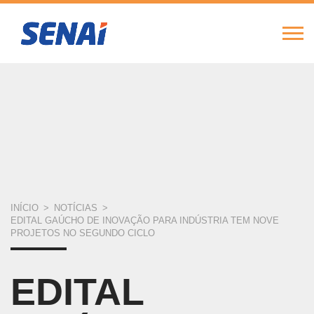
FIERGS
SESI
SENAI
IEL
Alte
Nav
Pular
para
o
conteúdo
principal
VOCÊ
INÍCIO
>
NOTÍCIAS
>
EDITAL GAÚCHO DE INOVAÇÃO PARA INDÚSTRIA TEM NOVE
ESTÁ
PROJETOS NO SEGUNDO CICLO
AQUI
EDITAL