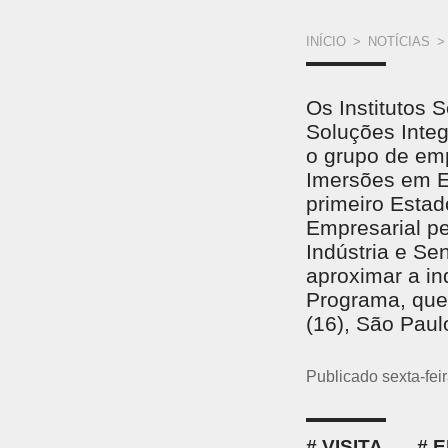
VOCÊ
INÍCIO
>
NOTÍCIAS
>
ESTÁ
Os Institutos 
AQUI
Soluções Inte
o grupo de emp
Imersões em E
primeiro Estad
Empresarial pe
Indústria e Se
aproximar a in
Programa, que 
(16), São Paul
Publicado sexta-fei
VISITA
E