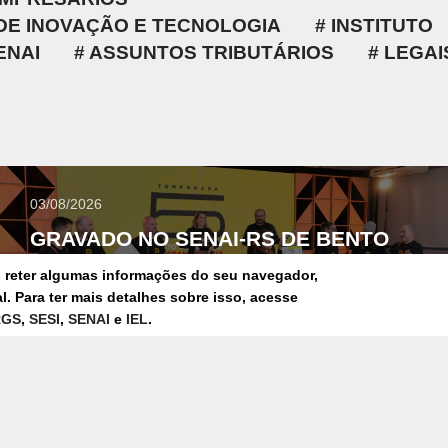
 DE INOVAÇÃO E TECNOLOGIA
INSTITUTO
ENAI
ASSUNTOS TRIBUTÁRIOS
LEGAIS
03/08/2026
GRAVADO NO SENAI-RS DE BENTO
GONÇALVES, REALITY “DUELO DE
s reter algumas informações do seu navegador,
MARCENEIROS” ESTREIA NO
. Para ter mais detalhes sobre isso, acesse
YOUTUBE
RGS
,
SESI
,
SENAI
e
IEL
.
CAPACITAÇÃO