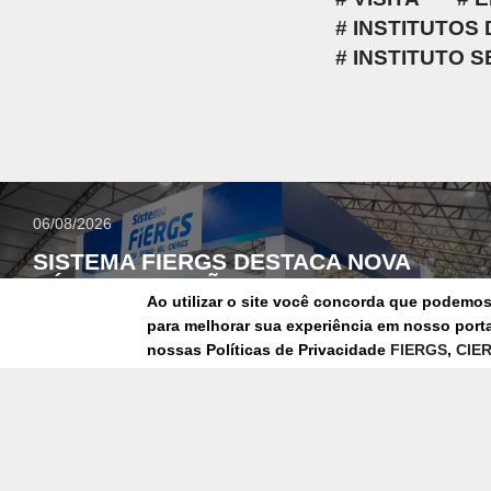
INSTITUTOS
INSTITUTO S
06/08/2026
SISTEMA FIERGS DESTACA NOVA
PÓS-GRADUAÇÃO E AMPLIA
Ao utilizar o site você concorda que podemo
OFERTAS PARA A CADEIA DA
para melhorar sua experiência em nosso portal
CONSTRUÇÃO CIVIL NA
nossas Políticas de Privacidade
FIERGS
,
CIE
CONSTRUSUL 2026
FEIRA