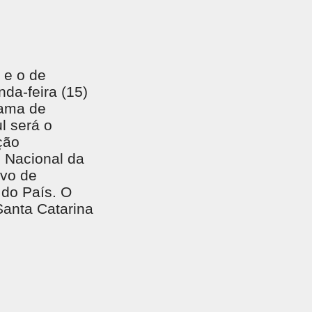
 e o de
da-feira (15)
rama de
l será o
ção
o Nacional da
ivo de
 do País. O
Santa Catarina