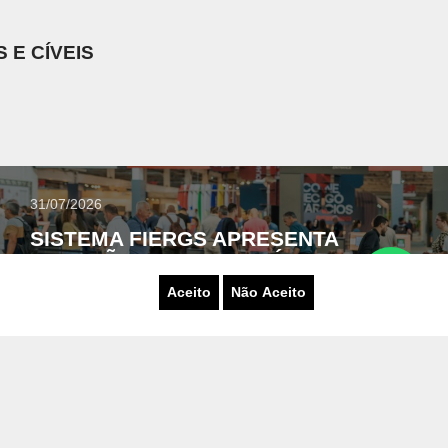
 E CÍVEIS
31/07/2026
SISTEMA FIERGS APRESENTA
SOLUÇÕES PARA A INDÚSTRIA
MOVELEIRA NA MOVELSUL BRASIL
Aceito
Não Aceito
FEIRA