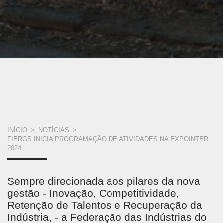
VOCÊ
INÍCIO
>
NOTÍCIAS
>
FIERGS INICIA PROGRAMAÇÃO DE ATIVIDADES NA EXPOINTER
ESTÁ
2024
AQUI
Sempre direcionada aos pilares da nova
gestão - Inovação, Competitividade,
Retenção de Talentos e Recuperação da
Indústria, - a Federação das Indústrias do