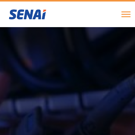
FIERGS
SESI
SENAI
IEL
Pular
Alte
para
Nav
o
conteúdo
principal