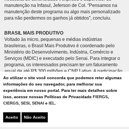
manutenção na Infasul, Jeferson de Col. “Pensamos na
manutenção deste programa ou algo mais personalizado
para não perdermos os ganhos já obtidos”, concluiu.
BRASIL MAIS PRODUTIVO
Voltado às micro, pequenas e médias indústrias
brasileiras, o Brasil Mais Produtivo é coordenado pelo
Ministério do Desenvolvimento, Indústria, Comércio e
Serviços (MDIC) e executado pelo Senai. Para integrar o
programa, os interessados precisam ter um faturamento
anual de até R$ 300 milhões e CNPJ ativo. A participação
é gratuita para micro e pequenas empresas, enquanto as
Ao utilizar o site você concorda que podemos reter algumas
de médio porte realizam o pagamento de 30% e recebem
informações do seu navegador, para melhorar sua
subsídio do restante. As organizações beneficiadas terão
experiência em nosso portal. Para ter mais detalhes sobre
acesso a consultorias, orientações, acompanhamento
isso, acesse nossas Políticas de Privacidade
FIERGS
,
contínuo e especializado, planejamento customizado,
CIERGS
,
SESI
,
SENAI
e
IEL
.
financiamento de soluções inovadoras e demais
atividades de transformação digital.
Aceito
Não Aceito