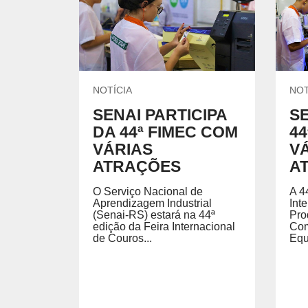
UNIDADES DO SENAI
Encontre nossas unidades.
CURSOS DE GRADUAÇÃO E PÓS 
Formação de nível superior em cursos de áreas esp
o exercício profissional.
NOTÍCIA
NOT
SENAI PARTICIPA
SE
DA 44ª FIMEC COM
44
ESCOLAS DO SENAI
FACULDADE
VÁRIAS
V
ATRAÇÕES
A
O Serviço Nacional de
A 4
Aprendizagem Industrial
Int
(Senai-RS) estará na 44ª
Pro
edição da Feira Internacional
Com
de Couros...
Equ