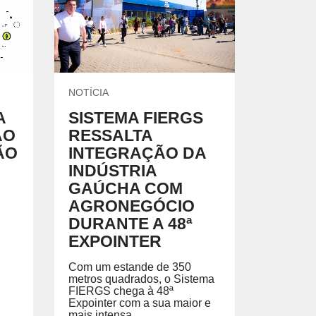
ARCERIAS COM PODER PÚBLICO
NOTÍCIA
A
SISTEMA FIERGS
ÃO
RESSALTA
DOCENTE
ÃO
INTEGRAÇÃO DA
INDÚSTRIA
GAÚCHA COM
AGRONEGÓCIO
DURANTE A 48ª
EXPOINTER
Com um estande de 350
metros quadrados, o Sistema
FIERGS chega à 48ª
Expointer com a sua maior e
mais intensa...