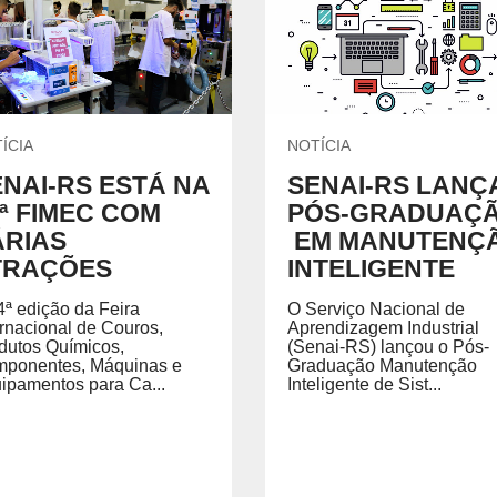
Química e Meio Ambiente
P
GRADUAÇÃO
REGIMENTO
ecíficas habilitando você para
Acesse o regimento do SENAI/RS.
ÍCIA
NOTÍCIA
NAI-RS ESTÁ NA
SENAI-RS LANÇ
ª FIMEC COM
PÓS-GRADUAÇ
 SENAI
PORTAL DO ALUNO
PORTAL DO 
ÁRIAS
EM MANUTENÇ
Portal do Aluno
Portal do Docente
TRAÇÕES
INTELIGENTE
4ª edição da Feira
O Serviço Nacional de
ernacional de Couros,
Aprendizagem Industrial
dutos Químicos,
(Senai-RS) lançou o Pós-
ponentes, Máquinas e
Graduação Manutenção
ipamentos para Ca...
Inteligente de Sist...