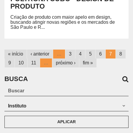
PRODUTO
Criação de produto com maior apelo em design,
buscando atingir novas regiões e os mercados de
São Paulo e R...
« início
‹ anterior
…
3
4
5
6
7
8
9
10
11
…
próximo ›
fim »
BUSCA
APLICAR