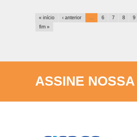
« início
‹ anterior
…
6
7
8
9
fim »
ASSINE NOSSA