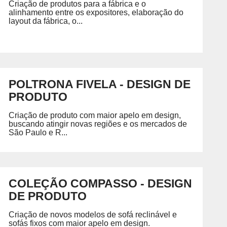
Petróleo, Gás e Energia
D
Criação de produtos para a fábrica e o
alinhamento entre os expositores, elaboração do
P
Química e Meio Ambiente
GRADUAÇÃO
layout da fábrica, o...
REGIMENTO
ecíficas habilitando você para
Acesse o regimento do SENAI/RS.
POLTRONA FIVELA - DESIGN DE
PRODUTO
 SENAI
PORTAL DO ALUNO
PORTAL DO 
Portal do Aluno
Portal do Docente
Criação de produto com maior apelo em design,
buscando atingir novas regiões e os mercados de
São Paulo e R...
COLEÇÃO COMPASSO - DESIGN
DE PRODUTO
Criação de novos modelos de sofá reclinável e
sofás fixos com maior apelo em design.