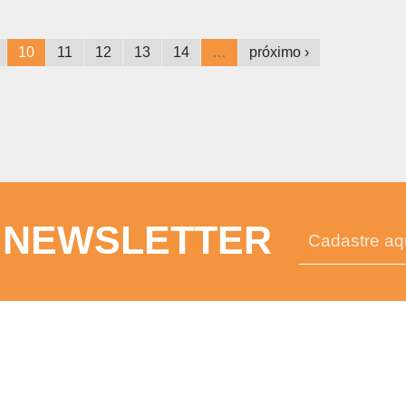
10
11
12
13
14
…
próximo ›
 NEWSLETTER