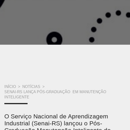
VOCÊ
INÍCIO
>
NOTÍCIAS
>
SENAI-RS LANÇA PÓS-GRADUAÇÃO EM MANUTENÇÃO
ESTÁ
INTELIGENTE
AQUI
O Serviço Nacional de Aprendizagem
Industrial (Senai-RS) lançou o Pós-