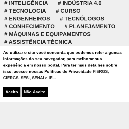
INTELIGÊNCIA
INDÚSTRIA 4.0
TECNOLOGIA
CURSO
ENGENHEIROS
TECNÓLOGOS
CONHECIMENTO
PLANEJAMENTO
MÁQUINAS E EQUIPAMENTOS
ASSISTÊNCIA TÉCNICA
METALMECÂNICA
Ao utilizar o site você concorda que podemos reter algumas
AUTOMOBILÍSTICA
AERONÁUTICA
informações do seu navegador, para melhorar sua
ALIMENTOS
QUÍMICA
NAVAL
experiência em nosso portal. Para ter mais detalhes sobre
isso, acesse nossas Políticas de Privacidade
FIERGS
,
ELETROELETRÔNICA
ENERGIA
CIERGS
,
SESI
,
SENAI
e
IEL
.
PETROQUÍMICA
ÁREA MÉDICA
AGROINDÚSTRIA
FERROVIÁRIA
Aceito
Não Aceito