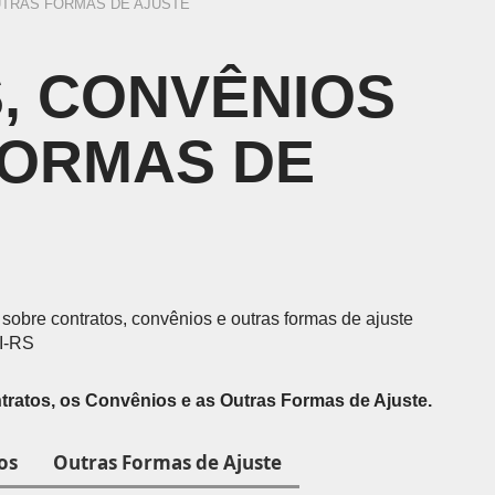
Sistemas de Sensoriamento
UTRAS FORMAS DE AJUSTE
Veja a Estrutura Organizacional do SENAI/RS.
E
Petróleo, Gás e Energia
D
Química e Meio Ambiente
P
, CONVÊNIOS
GRADUAÇÃO
REGIMENTO
ecíficas habilitando você para
Acesse o regimento do SENAI/RS.
FORMAS DE
 SENAI
PORTAL DO ALUNO
PORTAL DO 
Portal do Aluno
Portal do Docente
sobre contratos, convênios e outras formas de ajuste
I-RS
tratos, os Convênios e as Outras Formas de Ajuste.