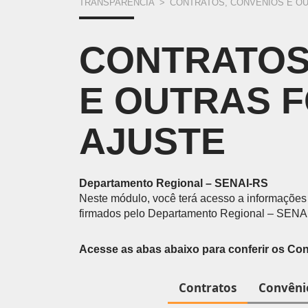
você com excelência para o mercado de trabalho.
VOCÊ
Prototipagem
TRANSPARÊNCIA
>
CONTRATOS, CONVÊNIOS E O
ESTÁ
UNIDADES DO SENAI
CONTRATOS
Encontre nossas unidades.
CURSOS DE GRADUAÇÃO E PÓS 
AQUI
Formação de nível superior em cursos de áreas esp
E OUTRAS 
o exercício profissional.
AJUSTE
ESCOLAS DO SENAI
FACULDADE
Departamento Regional – SENAI-RS
Neste módulo, você terá acesso a informações 
firmados pelo Departamento Regional – SENA
Acesse as abas abaixo para conferir os Con